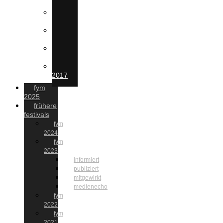
2022
FYM
2021
FYM
2020
FYM
2019
FYM
2017
fym
2025
frühere
festivals
fym
2024
fym
2023
informiert
publiziert
mitgewirkt
medienecho
fym
2022
fym
2021