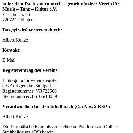
unter dem Dach von connect! – gemeinnütziger Verein für
Musik – Tanz – Kultur e.V.
Eisenhutstr. 66
72072 Tübingen
Das
pyl
wird vertreten durch:
Albert Kunze
Kontakt:
E-Mail:
albert.kunze@gmail.com
Registereintrag des Vereins:
Eintragung im Vereinsregister
des Amtsgerichts Stuttgart:
Registernummer: VR722560
Steuernummer: 86166/13089
Verantwortlich für den Inhalt nach § 55 Abs. 2 RStV:
Albert Kunze
Die Europäische Kommission stellt eine Plattform zur Online-
Streitbeilegung (OS) bereit:
http://ec.europa.eu/consumers/odr