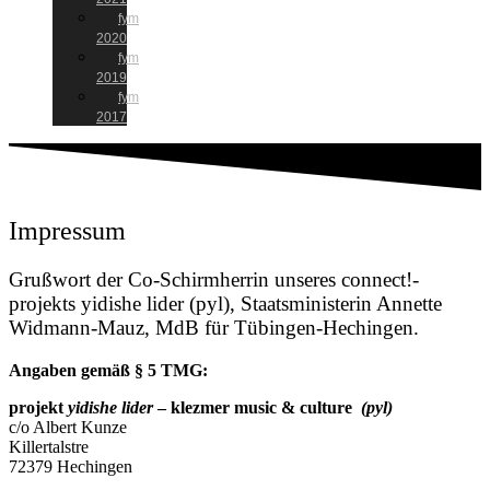
fym
2020
fym
2019
fym
2017
Impressum
Grußwort der Co-Schirmherrin unseres connect!-
projekts yidishe lider (pyl), Staatsministerin Annette
Widmann-Mauz, MdB für Tübingen-Hechingen.
Angaben gemäß § 5 TMG:
projekt
yidishe lider
– klezmer music & culture
(pyl)
c/o Albert Kunze
Killertalstre
72379 Hechingen