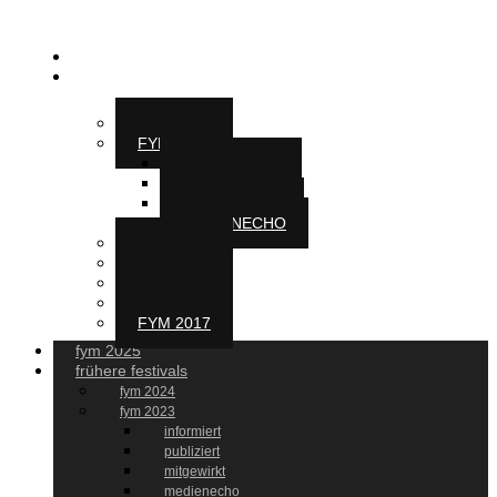
fym 2025
frühere festivals
FYM 2024
FYM 2023
INFORMIERT
PUBLIZIERT
MITGEWIRKT
MEDIENECHO
FYM 2022
FYM 2021
FYM 2020
FYM 2019
FYM 2017
fym 2025
frühere festivals
fym 2024
fym 2023
informiert
publiziert
mitgewirkt
medienecho