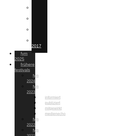
2022
FYM
2021
FYM
2020
FYM
2019
FYM
2017
fym
2025
frühere
festivals
fym
2024
fym
2023
informiert
publiziert
mitgewirkt
medienecho
fym
2022
fym
2021