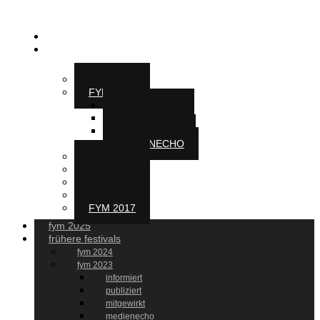
fym 2025
frühere festivals
FYM 2024
FYM 2023
INFORMIERT
PUBLIZIERT
MITGEWIRKT
MEDIENECHO
FYM 2022
FYM 2021
FYM 2020
FYM 2019
FYM 2017
fym 2025
frühere festivals
fym 2024
fym 2023
informiert
publiziert
mitgewirkt
medienecho