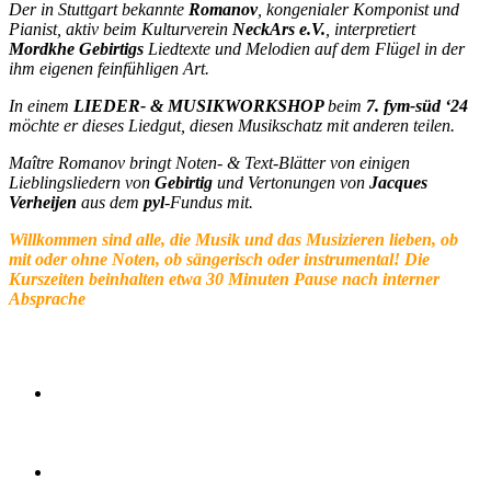
Der in Stuttgart bekannte
Romanov
, kongenialer Komponist und
Pianist, aktiv beim Kulturverein
NeckArs
e.V.
, interpretiert
Mordkhe Gebirtigs
Liedtexte und Melodien auf dem Flügel in der
ihm eigenen feinfühligen Art.
In einem
LIEDER- & MUSIKWORKSHOP
beim
7. fym-süd ‘24
möchte er dieses Liedgut, diesen Musikschatz mit anderen teilen.
Maître Romanov bringt Noten- & Text-Blätter von einigen
Lieblingsliedern von
Gebirtig
und Vertonungen von
Jacques
Verheijen
aus dem
pyl
-Fundus mit.
Willkommen sind alle, die Musik und das Musizieren lieben, ob
mit oder ohne Noten, ob sängerisch oder instrumental! Die
Kurszeiten beinhalten etwa 30 Minuten Pause nach interner
Absprache
Kontakt & Informationen: :
gebirtigverheijen@gmail.com
http://vladimir-romanov.de
Für Rückfragen bezüglich des Festivals und für
Interviewanfragen steht gerne unser Festivalleiter Albert
Kunze zur Verfügung; eMail:
albert.kunze@yidishland.org
oder mobil: +49-1520-244 84 02
Bei Interesse an unserem gemeinnützigen Verein
yidishland